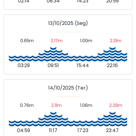
02:14
08:34
14:23
20:59
13/10/2025 (Seg)
0.65m
2.17m
1.00m
2.31m
03:29
09:51
15:44
22:16
14/10/2025 (Ter)
0.76m
2.11m
1.06m
2.29m
04:59
11:17
17:23
23:47