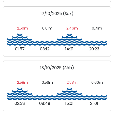
17/10/2025 (Sex)
2.50m
0.61m
2.46m
0.71m
01:57
08:12
14:21
20:23
18/10/2025 (Sáb)
2.58m
0.56m
2.58m
0.60m
02:38
08:49
15:01
21:01