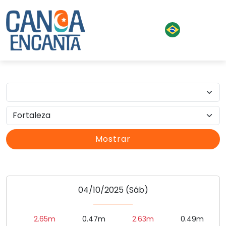
Date
City
04/10/2025 (Sáb)
2.65m
0.47m
2.63m
0.49m