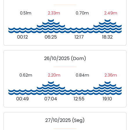
0.51m
2.33m
0.70m
2.49m
00:12
06:25
12:17
18:32
26/10/2025 (Dom)
0.62m
2.20m
0.84m
2.36m
00:49
07:04
12:55
19:10
27/10/2025 (Seg)