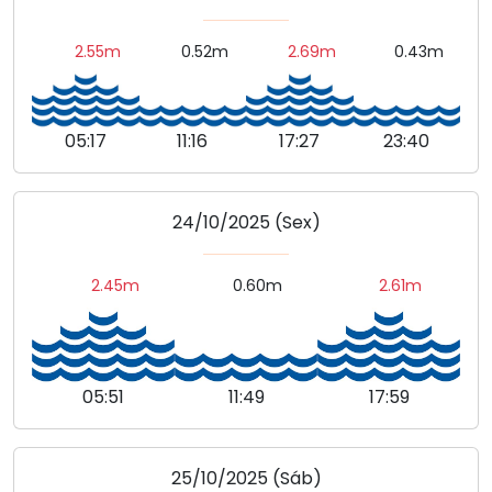
2.55m
0.52m
2.69m
0.43m
05:17
11:16
17:27
23:40
24/10/2025 (Sex)
2.45m
0.60m
2.61m
05:51
11:49
17:59
25/10/2025 (Sáb)