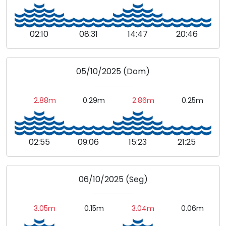
02:10
08:31
14:47
20:46
05/10/2025 (Dom)
2.88m
0.29m
2.86m
0.25m
02:55
09:06
15:23
21:25
06/10/2025 (Seg)
3.05m
0.15m
3.04m
0.06m