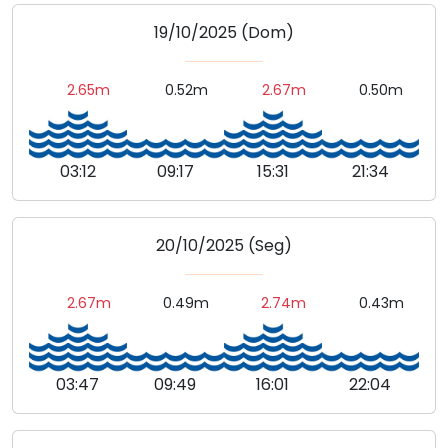
19/10/2025 (Dom)
2.65m
0.52m
2.67m
0.50m
03:12
09:17
15:31
21:34
20/10/2025 (Seg)
2.67m
0.49m
2.74m
0.43m
03:47
09:49
16:01
22:04