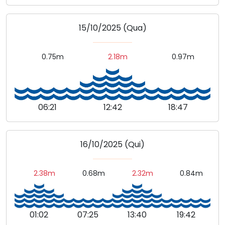
15/10/2025 (Qua)
0.75m
2.18m
0.97m
06:21
12:42
18:47
16/10/2025 (Qui)
2.38m
0.68m
2.32m
0.84m
01:02
07:25
13:40
19:42