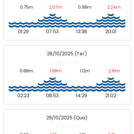
0.75m
2.07m
0.98m
2.24m
01:29
07:53
13:38
20:01
28/10/2025 (Ter)
0.88m
1.98m
1.12m
2.16m
02:23
08:53
14:29
21:02
29/10/2025 (Qua)