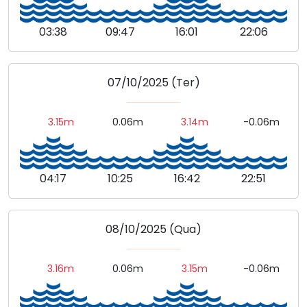
03:38
09:47
16:01
22:06
07/10/2025 (Ter)
3.15m
0.06m
3.14m
-0.06m
04:17
10:25
16:42
22:51
08/10/2025 (Qua)
3.16m
0.06m
3.15m
-0.06m