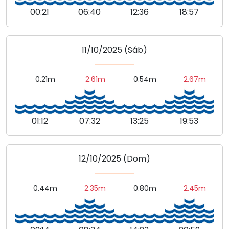
00:21
06:40
12:36
18:57
11/10/2025 (Sáb)
0.21m
2.61m
0.54m
2.67m
01:12
07:32
13:25
19:53
12/10/2025 (Dom)
0.44m
2.35m
0.80m
2.45m