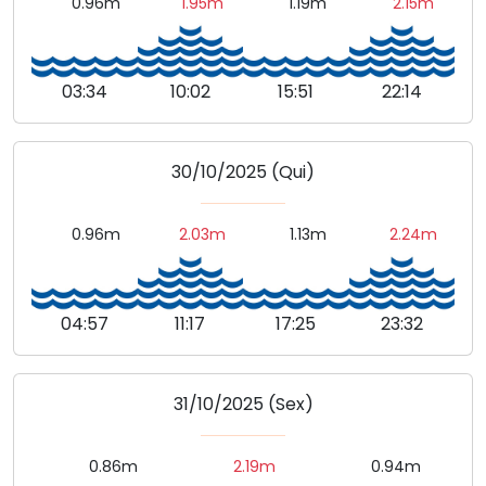
0.96m
1.95m
1.19m
2.15m
03:34
10:02
15:51
22:14
30/10/2025 (Qui)
0.96m
2.03m
1.13m
2.24m
04:57
11:17
17:25
23:32
31/10/2025 (Sex)
0.86m
2.19m
0.94m