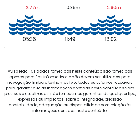
2.77m
0.36m
2.60m
05:36
11:49
18:02
Aviso legal: Os dados fornecidos neste conteúdo são fornecidos
apenas para fins informativos e não devem ser utilizados para
navegação. Embora tenhamos feito todos os esforços razoáveis
para garantir que as informações contidas neste conteúdo sejam
precisas e atualizadas, não fornecemos garantias de qualquer tipo,
expressas ou implícitas, sobre a integridade, precisão,
confiabilidade, adequação ou disponibilidade com relação às
informações contidas neste conteúdo.