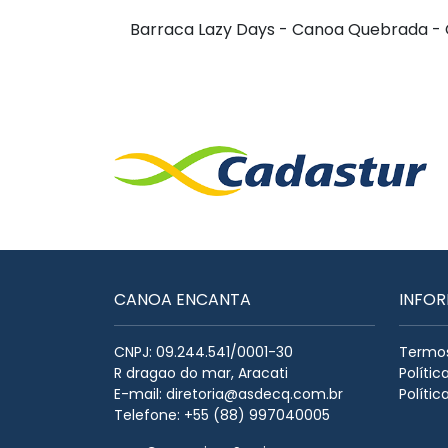
Barraca Lazy Days - Canoa Quebrada -
CANOA ENCANTA
INFO
CNPJ: 09.244.541/0001-30
Termos
R dragao do mar, Aracati
Políti
E-mail:
diretoria@asdecq.com.br
Polític
Telefone: +55 (88) 997040005