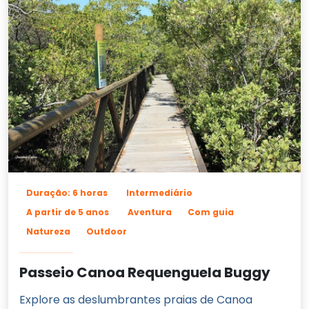
Duração: 6 horas
Intermediário
A partir de 5 anos
Aventura
Com guia
Natureza
Outdoor
Passeio Canoa Requenguela Buggy
Explore as deslumbrantes praias de Canoa