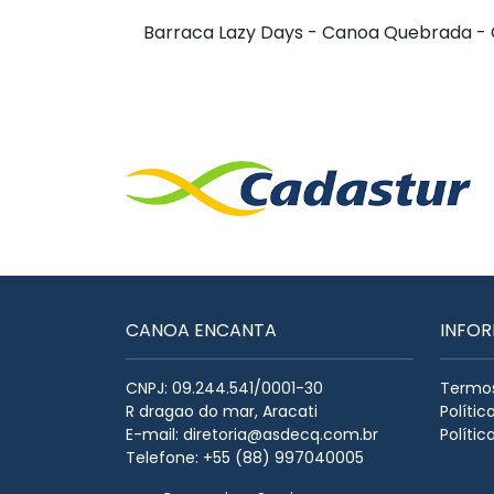
Barraca Lazy Days - Canoa Quebrada -
CANOA ENCANTA
INFO
CNPJ: 09.244.541/0001-30
Termos
R dragao do mar, Aracati
Políti
E-mail:
diretoria@asdecq.com.br
Polític
Telefone: +55 (88) 997040005