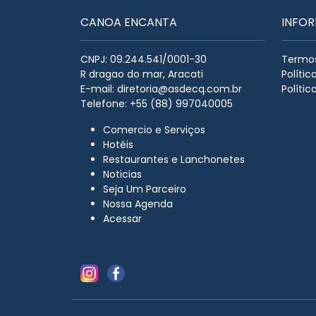
CANOA ENCANTA
INFO
CNPJ: 09.244.541/0001-30
Termos
R dragao do mar, Aracati
Políti
E-mail:
diretoria@asdecq.com.br
Polític
Telefone: +55 (88) 997040005
Comercio e Serviços
Hotéis
Restaurantes e Lanchonetes
Noticias
Seja Um Parceiro
Nossa Agenda
Acessar