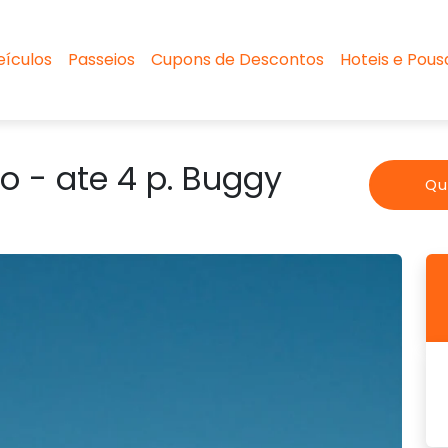
eículos
Passeios
Cupons de Descontos
Hoteis e Pou
 - ate 4 p. Buggy
Que