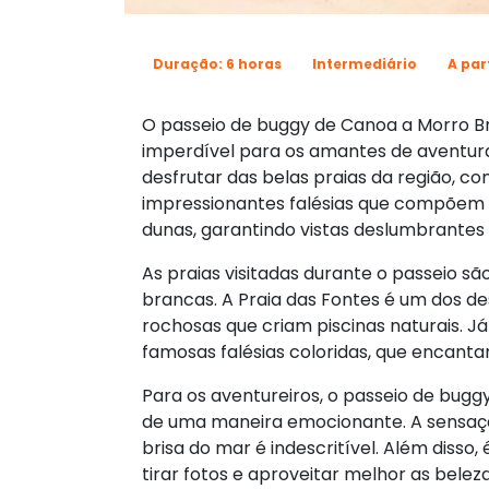
Duração: 6 horas
Intermediário
A par
O passeio de buggy de Canoa a Morro 
imperdível para os amantes de aventura
desfrutar das belas praias da região, c
impressionantes falésias que compõem 
dunas, garantindo vistas deslumbrantes 
As praias visitadas durante o passeio sã
brancas. A Praia das Fontes é um dos d
rochosas que criam piscinas naturais. J
famosas falésias coloridas, que encanta
Para os aventureiros, o passeio de bugg
de uma maneira emocionante. A sensação
brisa do mar é indescritível. Além disso
tirar fotos e aproveitar melhor as beleza