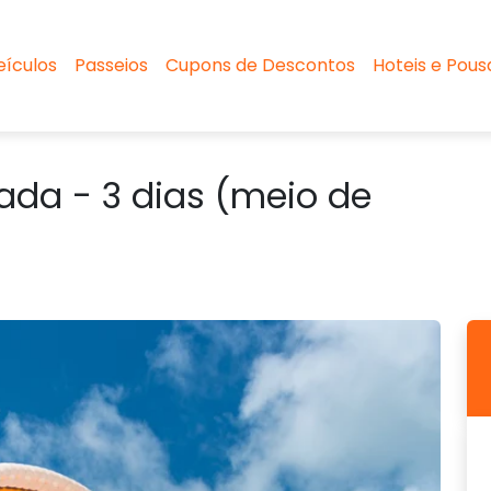
eículos
Passeios
Cupons de Descontos
Hoteis e Pou
ada - 3 dias (meio de