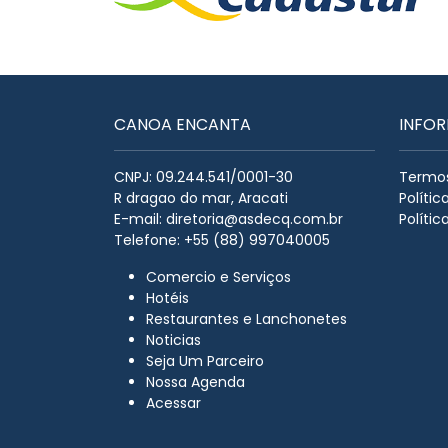
CANOA ENCANTA
INFO
CNPJ: 09.244.541/0001-30
Termos
R dragao do mar, Aracati
Políti
E-mail:
diretoria@asdecq.com.br
Polític
Telefone: +55 (88) 997040005
Comercio e Serviços
Hotéis
Restaurantes e Lanchonetes
Noticias
Seja Um Parceiro
Nossa Agenda
Acessar