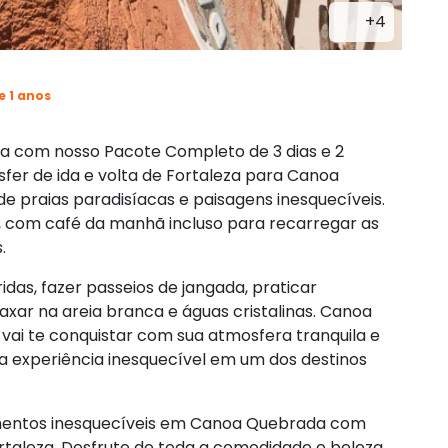
+4
e 1 anos
a com nosso Pacote Completo de 3 dias e 2
nsfer de ida e volta de Fortaleza para Canoa
e praias paradisíacas e paisagens inesquecíveis.
, com café da manhã incluso para recarregar as
.
idas, fazer passeios de jangada, praticar
xar na areia branca e águas cristalinas. Canoa
ai te conquistar com sua atmosfera tranquila e
a experiência inesquecível em um dos destinos
mentos inesquecíveis em Canoa Quebrada com
taleza. Desfrute de toda a comodidade e beleza