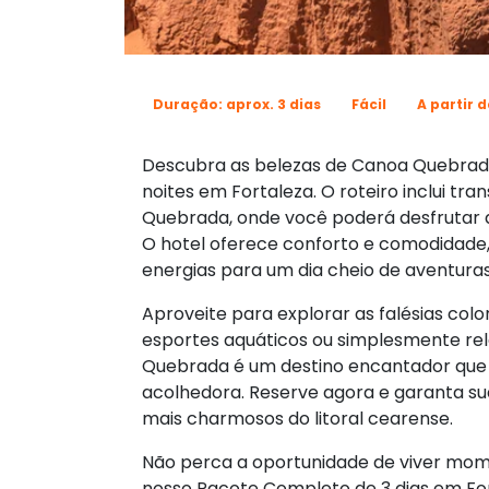
Duração: aprox. 3 dias
Fácil
A partir d
Descubra as belezas de Canoa Quebrad
noites em Fortaleza. O roteiro inclui tra
Quebrada, onde você poderá desfrutar d
O hotel oferece conforto e comodidade
energias para um dia cheio de aventuras
Aproveite para explorar as falésias color
esportes aquáticos ou simplesmente rela
Quebrada é um destino encantador que v
acolhedora. Reserve agora e garanta su
mais charmosos do litoral cearense.
Não perca a oportunidade de viver mo
nosso Pacote Completo de 3 dias em For