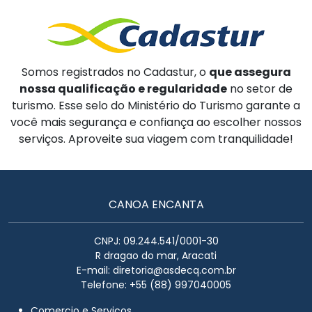
Somos registrados no Cadastur, o
que assegura
nossa qualificação e regularidade
no setor de
turismo. Esse selo do Ministério do Turismo garante a
você mais segurança e confiança ao escolher nossos
serviços. Aproveite sua viagem com tranquilidade!
CANOA ENCANTA
CNPJ: 09.244.541/0001-30
R dragao do mar, Aracati
E-mail:
diretoria@asdecq.com.br
Telefone: +55 (88) 997040005
Comercio e Serviços