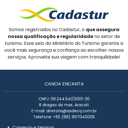
Somos registrados no Cadastur, o
que assegura
nossa qualificação e regularidade
no setor de
turismo. Esse selo do Ministério do Turismo garante a
você mais segurança e confiança ao escolher nossos
serviços. Aproveite sua viagem com tranquilidade!
CANOA ENCANTA
CNPJ: 09.244.541/0001-30
R dragao do mar, Aracati
E-mail:
diretoria@asdecq.com.br
Telefone: +55 (88) 997040005
Comercio e Serviços