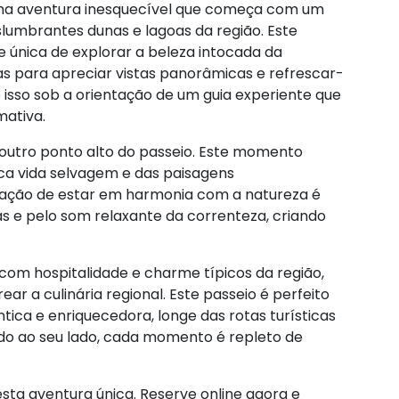
uma aventura inesquecível que começa com um
lumbrantes dunas e lagoas da região. Este
e única de explorar a beleza intocada da
as para apreciar vistas panorâmicas e refrescar-
o isso sob a orientação de um guia experiente que
mativa.
 outro ponto alto do passeio. Este momento
ica vida selvagem e das paisagens
sação de estar em harmonia com a natureza é
uas e pelo som relaxante da correnteza, criando
com hospitalidade e charme típicos da região,
ar a culinária regional. Este passeio é perfeito
ica e enriquecedora, longe das rotas turísticas
do ao seu lado, cada momento é repleto de
sta aventura única. Reserve online agora e