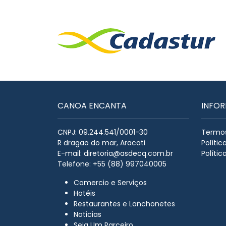
CANOA ENCANTA
INFO
CNPJ: 09.244.541/0001-30
Termos
R dragao do mar, Aracati
Políti
E-mail:
diretoria@asdecq.com.br
Polític
Telefone: +55 (88) 997040005
Comercio e Serviços
Hotéis
Restaurantes e Lanchonetes
Noticias
Seja Um Parceiro