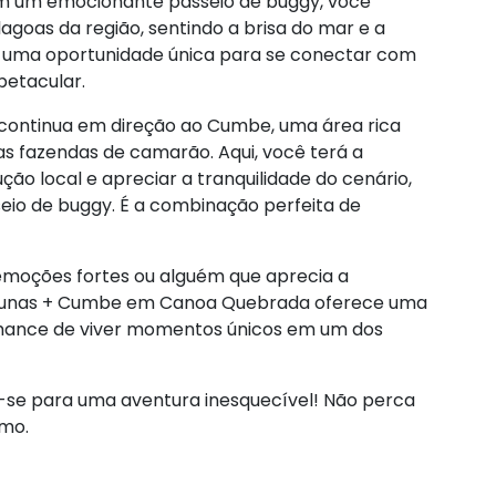
 um emocionante passeio de buggy, você
agoas da região, sentindo a brisa do mar e a
é uma oportunidade única para se conectar com
etacular.
 continua em direção ao Cumbe, uma área rica
as fazendas de camarão. Aqui, você terá a
o local e apreciar a tranquilidade do cenário,
eio de buggy. É a combinação perfeita de
emoções fortes ou alguém que aprecia a
s Dunas + Cumbe em Canoa Quebrada oferece uma
 chance de viver momentos únicos em um dos
e-se para uma aventura inesquecível! Não perca
smo.