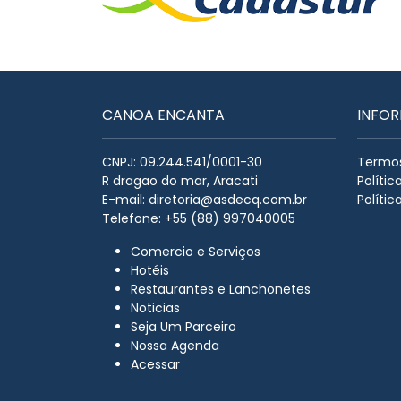
CANOA ENCANTA
INFO
CNPJ: 09.244.541/0001-30
Termos
R dragao do mar, Aracati
Políti
E-mail:
diretoria@asdecq.com.br
Polític
Telefone: +55 (88) 997040005
Comercio e Serviços
Hotéis
Restaurantes e Lanchonetes
Noticias
Seja Um Parceiro
Nossa Agenda
Acessar