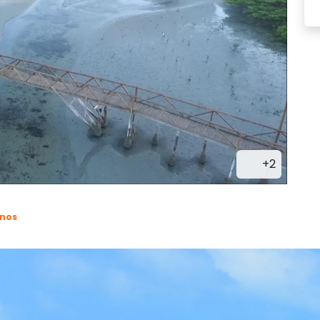
+2
anos