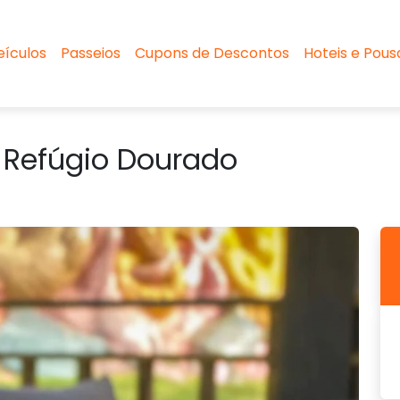
eículos
Passeios
Cupons de Descontos
Hoteis e Pou
 Refúgio Dourado