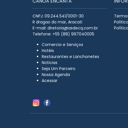
CANOA ENCANTA
INFO
CNPJ: 09.244.541/0001-30
Termos
R dragao do mar, Aracati
Políti
E-mail:
diretoria@asdecq.com.br
Polític
Telefone: +55 (88) 997040005
Comercio e Serviços
Hotéis
Restaurantes e Lanchonetes
Noticias
Seja Um Parceiro
Nossa Agenda
Acessar