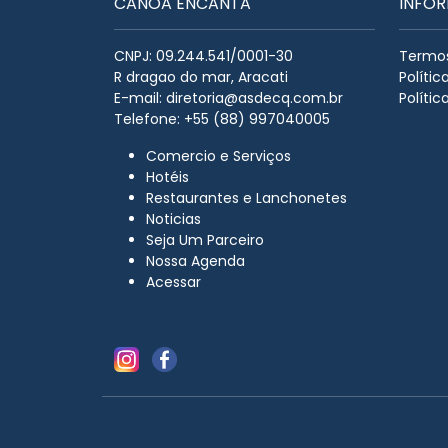
CANOA ENCANTA
INFO
CNPJ: 09.244.541/0001-30
Termos
R dragao do mar, Aracati
Políti
E-mail:
diretoria@asdecq.com.br
Polític
Telefone: +55 (88) 997040005
Comercio e Serviços
Hotéis
Restaurantes e Lanchonetes
Noticias
Seja Um Parceiro
Nossa Agenda
Acessar