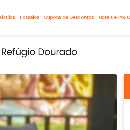
eículos
Passeios
Cupons de Descontos
Hoteis e Pou
 Refúgio Dourado