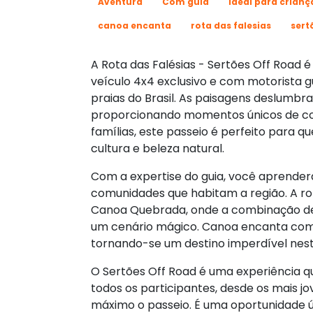
Aventura
Com guia
Ideal para crianç
canoa encanta
rota das falesias
sert
A Rota das Falésias - Sertões Off Road
veículo 4x4 exclusivo e com motorista g
praias do Brasil. As paisagens deslumbra
proporcionando momentos únicos de con
famílias, este passeio é perfeito para 
cultura e beleza natural.
Com a expertise do guia, você aprenderá 
comunidades que habitam a região. A rot
Canoa Quebrada, onde a combinação de m
um cenário mágico. Canoa encanta com 
tornando-se um destino imperdível nest
O Sertões Off Road é uma experiência q
todos os participantes, desde os mais j
máximo o passeio. É uma oportunidade ú