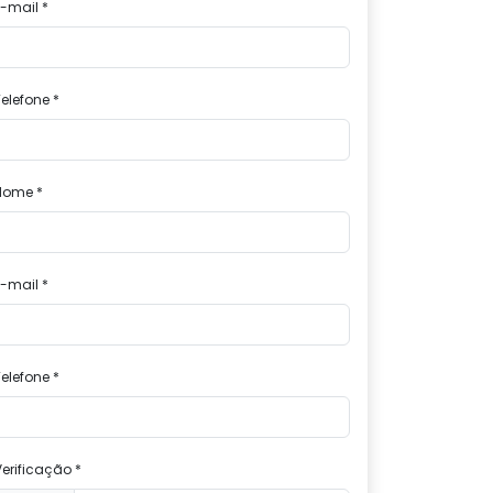
E-mail *
elefone *
Nome *
E-mail *
elefone *
Verificação *