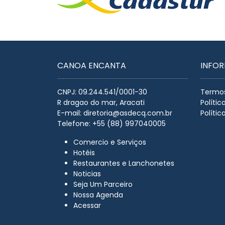
CANOA ENCANTA
INFO
CNPJ: 09.244.541/0001-30
Termos
R dragao do mar, Aracati
Políti
E-mail:
diretoria@asdecq.com.br
Polític
Telefone: +55 (88) 997040005
Comercio e Serviços
Hotéis
Restaurantes e Lanchonetes
Noticias
Seja Um Parceiro
Nossa Agenda
Acessar