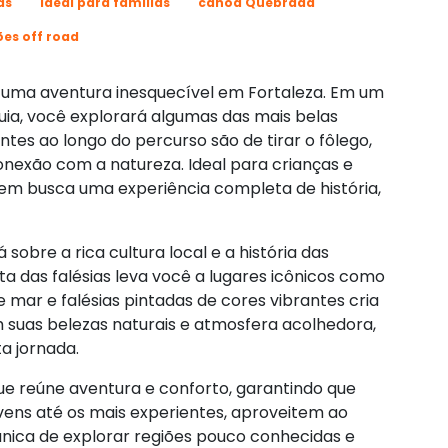
as
Ideal para famílias
canoa Quebrada
ões off road
 é uma aventura inesquecível em Fortaleza. Em um
uia, você explorará algumas das mais belas
ntes ao longo do percurso são de tirar o fôlego,
exão com a natureza. Ideal para crianças e
quem busca uma experiência completa de história,
sobre a rica cultura local e a história das
a das falésias leva você a lugares icônicos como
ar e falésias pintadas de cores vibrantes cria
suas belezas naturais e atmosfera acolhedora,
a jornada.
ue reúne aventura e conforto, garantindo que
ovens até os mais experientes, aproveitem ao
nica de explorar regiões pouco conhecidas e