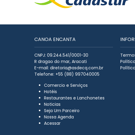
CANOA ENCANTA
INFO
CNPJ: 09.244.541/0001-30
Termos
R dragao do mar, Aracati
Políti
E-mail:
diretoria@asdecq.com.br
Polític
Telefone: +55 (88) 997040005
Comercio e Serviços
Hotéis
Restaurantes e Lanchonetes
Noticias
Seja Um Parceiro
Nossa Agenda
Acessar