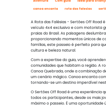
Aventura
Com guia
Ideal para crianç
canoa encanta
rota das falesias
sert
A Rota das Falésias - Sertões Off Road
veículo 4x4 exclusivo e com motorista g
praias do Brasil. As paisagens deslumbra
proporcionando momentos únicos de con
famílias, este passeio é perfeito para 
cultura e beleza natural.
Com a expertise do guia, você aprenderá 
comunidades que habitam a região. A rot
Canoa Quebrada, onde a combinação de m
um cenário mágico. Canoa encanta com 
tornando-se um destino imperdível nest
O Sertões Off Road é uma experiência q
todos os participantes, desde os mais j
máximo o passeio. É uma oportunidade ú