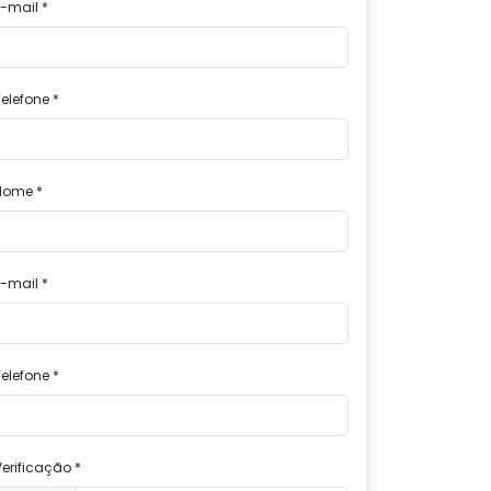
E-mail *
elefone *
Nome *
E-mail *
elefone *
Verificação *