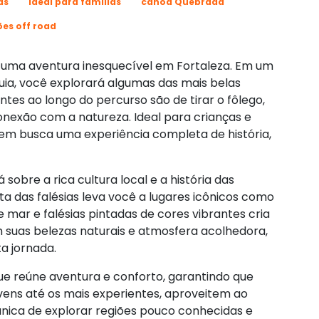
as
Ideal para famílias
canoa Quebrada
ões off road
 é uma aventura inesquecível em Fortaleza. Em um
uia, você explorará algumas das mais belas
ntes ao longo do percurso são de tirar o fôlego,
exão com a natureza. Ideal para crianças e
quem busca uma experiência completa de história,
sobre a rica cultura local e a história das
a das falésias leva você a lugares icônicos como
ar e falésias pintadas de cores vibrantes cria
suas belezas naturais e atmosfera acolhedora,
a jornada.
ue reúne aventura e conforto, garantindo que
ovens até os mais experientes, aproveitem ao
nica de explorar regiões pouco conhecidas e