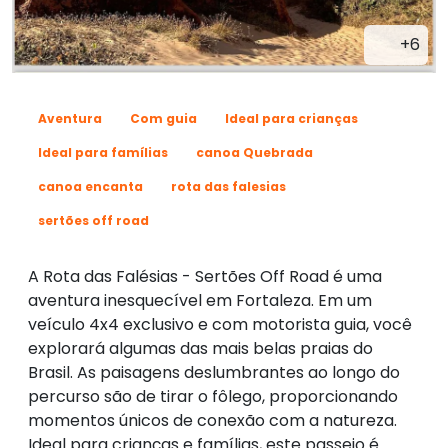
+6
Aventura
Com guia
Ideal para crianças
Ideal para famílias
canoa Quebrada
canoa encanta
rota das falesias
sertões off road
A Rota das Falésias - Sertões Off Road é uma
aventura inesquecível em Fortaleza. Em um
veículo 4x4 exclusivo e com motorista guia, você
explorará algumas das mais belas praias do
Brasil. As paisagens deslumbrantes ao longo do
percurso são de tirar o fôlego, proporcionando
momentos únicos de conexão com a natureza.
Ideal para crianças e famílias, este passeio é