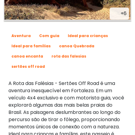
+6
Aventura
Com guia
Ideal para crianças
Ideal para famílias
canoa Quebrada
canoa encanta
rota das falesias
sertões off road
A Rota das Falésias - Sertões Off Road é uma
aventura inesquecível em Fortaleza. Em um
veículo 4x4 exclusivo e com motorista guia, você
explorará algumas das mais belas praias do
Brasil. As paisagens deslumbrantes ao longo do
percurso são de tirar o fôlego, proporcionando
momentos únicos de conexão com a natureza.
Ideal para crianças e famílias, este passeio é