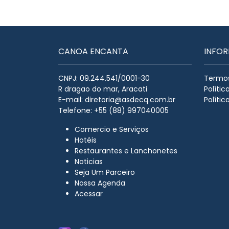
CANOA ENCANTA
INFO
CNPJ: 09.244.541/0001-30
Termos
R dragao do mar, Aracati
Políti
E-mail:
diretoria@asdecq.com.br
Polític
Telefone: +55 (88) 997040005
Comercio e Serviços
Hotéis
Restaurantes e Lanchonetes
Noticias
Seja Um Parceiro
Nossa Agenda
Acessar