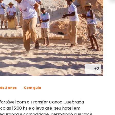
+2
 de 2 anos
Com guia
nfortável com o Transfer Canoa Quebrada
co as 15:00 hs e o leva até seu hotel em
 segurança e comodidade, permitindo que você