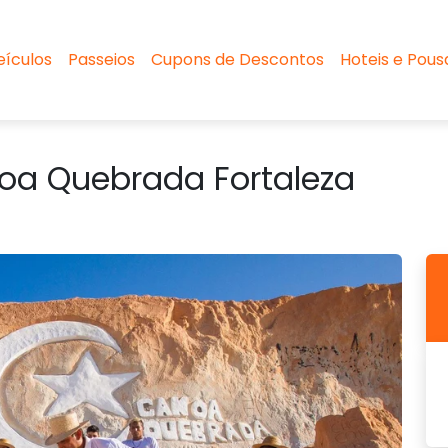
eículos
Passeios
Cupons de Descontos
Hoteis e Pou
noa Quebrada Fortaleza