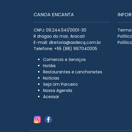
CANOA ENCANTA
INFO
CNPJ: 09.244.541/0001-30
Termos
R dragao do mar, Aracati
Políti
E-mail:
diretoria@asdecq.com.br
Polític
Telefone: +55 (88) 997040005
Comercio e Serviços
Hotéis
Restaurantes e Lanchonetes
Noticias
Seja Um Parceiro
Nossa Agenda
Acessar