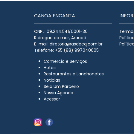
CANOA ENCANTA
INFO
CNPJ: 09.244.541/0001-30
Termos
R dragao do mar, Aracati
Políti
E-mail:
diretoria@asdecq.com.br
Polític
Telefone: +55 (88) 997040005
Comercio e Serviços
Hotéis
Restaurantes e Lanchonetes
Noticias
Seja Um Parceiro
Nossa Agenda
Acessar