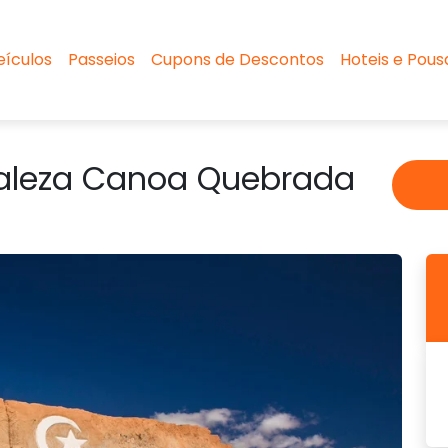
eículos
Passeios
Cupons de Descontos
Hoteis e Pou
rtaleza Canoa Quebrada