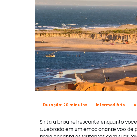
Duração: 20 minutos
Intermediário
A
Sinta a brisa refrescante enquanto voc
Quebrada em um emocionante voo de pa
praia encanta os visitantes com suas fal