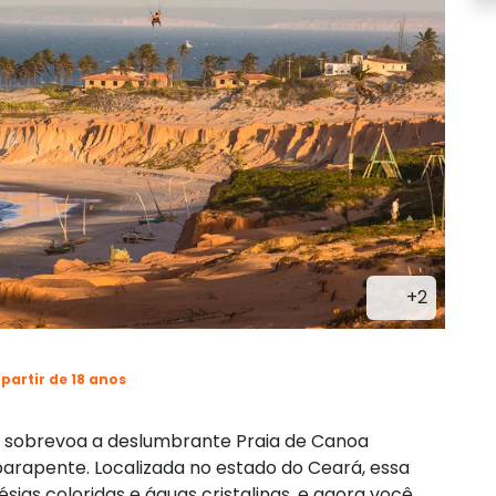
+2
 partir de 18 anos
ê sobrevoa a deslumbrante Praia de Canoa
rapente. Localizada no estado do Ceará, essa
ésias coloridas e águas cristalinas, e agora você