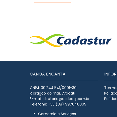
CANOA ENCANTA
INFO
CNPJ: 09.244.541/0001-30
Termos
R dragao do mar, Aracati
Políti
E-mail:
diretoria@asdecq.com.br
Polític
Telefone: +55 (88) 997040005
Comercio e Serviços