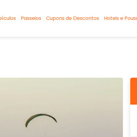
eículos
Passeios
Cupons de Descontos
Hoteis e Pou